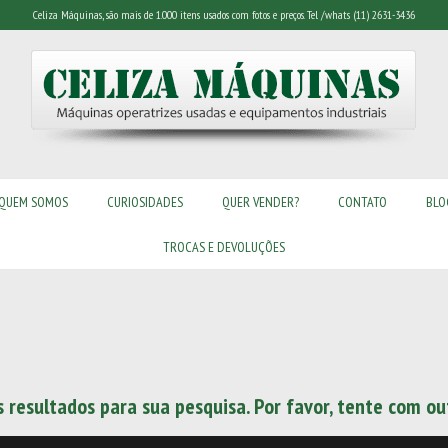
Celiza Máquinas, são mais de 1.000 itens usados com fotos e preços. Tel /whats (11) 2631-3436
QUEM SOMOS
CURIOSIDADES
QUER VENDER?
CONTATO
BLO
TROCAS E DEVOLUÇÕES
resultados para sua pesquisa. Por favor, tente com out