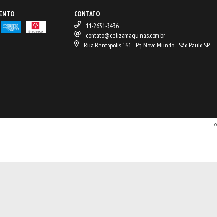
MENTO
CONTATO
11-2631-3436
contato@celizamaquinas.com.br
Rua Bentopolis 161 - Pq Novo Mundo - São Paulo SP
C