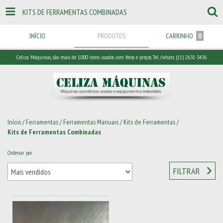
KITS DE FERRAMENTAS COMBINADAS
INÍCIO
PRODUTOS
CARRINHO
0
Celiza Máquinas, são mais de 1.000 itens usados com fotos e preços. Tel /whats (11) 2631-3436
Início
/
Ferramentas
/
Ferramentas Manuais
/
Kits de Ferramentas
/
Kits de Ferramentas Combinadas
Ordenar por
FILTRAR