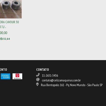
ORA CAVOUR 30
'1/...
00,00
R$152,64
MENTO
CONTATO
11-2631-3436
contato@celizamaquinas.com.br
Rua Bentopolis 161 - Pq Novo Mundo - São Paulo SP