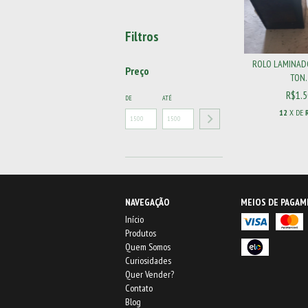
Filtros
ROLO LAMINAD
Preço
TON. 1
R$1.5
DE
ATÉ
12
X DE
NAVEGAÇÃO
MEIOS DE PAGA
Início
Produtos
Quem Somos
Curiosidades
Quer Vender?
Contato
Blog