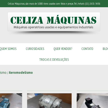
Celiza Máquinas, são mais de 1.000 itens usados com fotos e preços. Tel /whats (11) 2631-3436
QUEM SOMOS
CURIOSIDADES
QUER VENDER?
CONTATO
BLO
TROCAS E DEVOLUÇÕES
ismo
Aeromodelismo
/