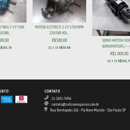
 WEG 3 CV 3500
MOTOR ELÉTRICO 1 CV 1750 RPM
/380...
220/380 VOL...
00,00
R$500,00
SERVO MOTOR ISO
SERVOMOTORS / -- 0
R$101,76
12
X DE
R$50,88
R$1.000,00
12
X DE
R$101,7
MENTO
CONTATO
11-2631-3436
contato@celizamaquinas.com.br
Rua Bentopolis 161 - Pq Novo Mundo - São Paulo SP