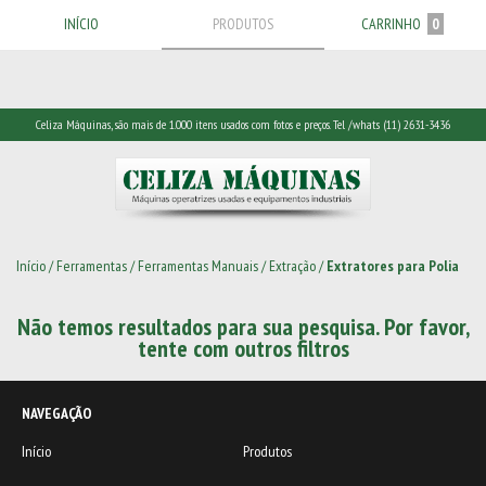
INÍCIO
PRODUTOS
CARRINHO
0
Celiza Máquinas, são mais de 1.000 itens usados com fotos e preços. Tel /whats (11) 2631-3436
Início
/
Ferramentas
/
Ferramentas Manuais
/
Extração
/
Extratores para Polia
Não temos resultados para sua pesquisa. Por favor,
tente com outros filtros
NAVEGAÇÃO
Início
Produtos