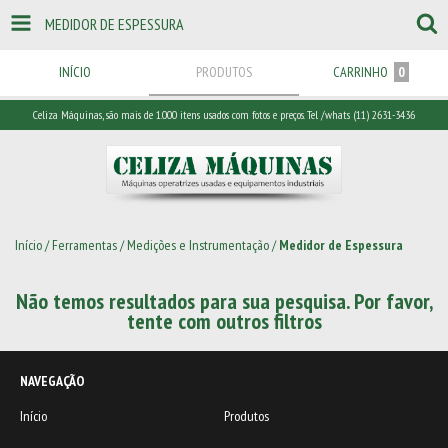
MEDIDOR DE ESPESSURA
INÍCIO
PRODUTOS
CARRINHO
0
Celiza Máquinas, são mais de 1.000 itens usados com fotos e preços. Tel /whats (11) 2631-3436
Início
/
Ferramentas
/
Medições e Instrumentação
/
Medidor de Espessura
Não temos resultados para sua pesquisa. Por favor,
tente com outros filtros
NAVEGAÇÃO
Início
Produtos