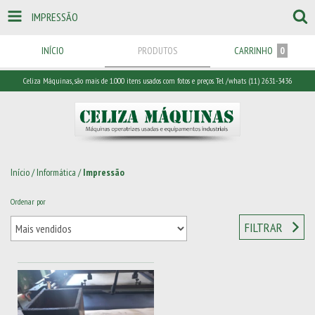
IMPRESSÃO
INÍCIO
PRODUTOS
CARRINHO
0
Celiza Máquinas, são mais de 1.000 itens usados com fotos e preços. Tel /whats (11) 2631-3436
Início
/
Informática
/
Impressão
Ordenar por
FILTRAR