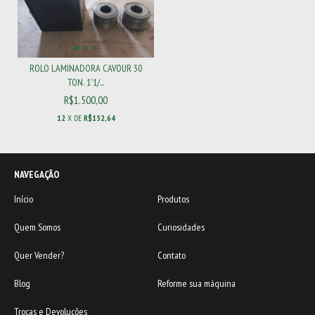
ROLO LAMINADORA CAVOUR 30
TON. 1'1/...
R$1.500,00
12
X DE
R$152,64
NAVEGAÇÃO
Início
Produtos
Quem Somos
Curiosidades
Quer Vender?
Contato
Blog
Reforme sua máquina
Trocas e Devoluções