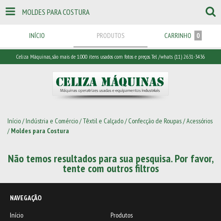
MOLDES PARA COSTURA
INÍCIO
PRODUTOS
CARRINHO
0
Celiza Máquinas, são mais de 1.000 itens usados com fotos e preços. Tel /whats (11) 2631-3436
Início
/
Indústria e Comércio
/
Têxtil e Calçado
/
Confecção de Roupas
/
Acessórios
/
Moldes para Costura
Não temos resultados para sua pesquisa. Por favor,
tente com outros filtros
NAVEGAÇÃO
Início
Produtos