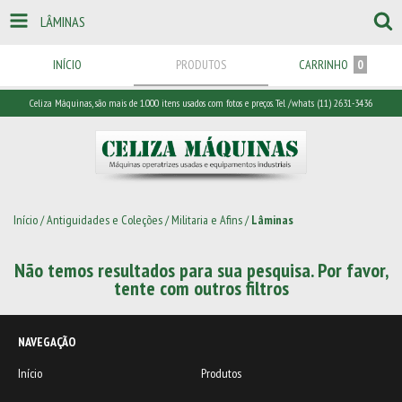
LÂMINAS
INÍCIO
PRODUTOS
CARRINHO
0
Celiza Máquinas, são mais de 1.000 itens usados com fotos e preços. Tel /whats (11) 2631-3436
Início
/
Antiguidades e Coleções
/
Militaria e Afins
/
Lâminas
Não temos resultados para sua pesquisa. Por favor,
tente com outros filtros
NAVEGAÇÃO
Início
Produtos