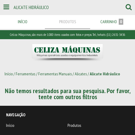
ALICATE HIDRÁULICO
INÍCIO
PRODUTOS
CARRINHO
0
Celiza Máquinas, são mais de 1.000 itens usados com fotos e preços. Tel /whats (11) 2631-3436
Início
/
Ferramentas
/
Ferramentas Manuais
/
Alicates
/
Alicate Hidráulico
Não temos resultados para sua pesquisa. Por favor,
tente com outros filtros
NAVEGAÇÃO
Início
Produtos