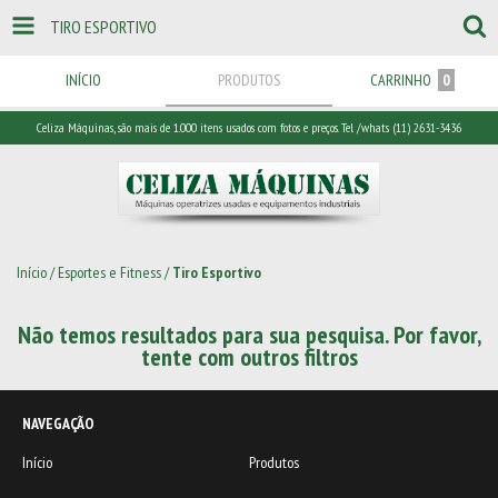
TIRO ESPORTIVO
INÍCIO
PRODUTOS
CARRINHO
0
Celiza Máquinas, são mais de 1.000 itens usados com fotos e preços. Tel /whats (11) 2631-3436
Início
/
Esportes e Fitness
/
Tiro Esportivo
Não temos resultados para sua pesquisa. Por favor,
tente com outros filtros
NAVEGAÇÃO
Início
Produtos