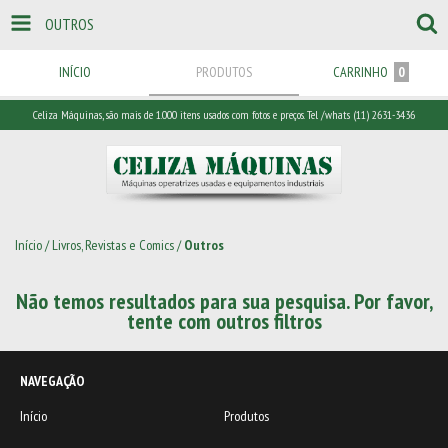
OUTROS
INÍCIO
PRODUTOS
CARRINHO
0
Celiza Máquinas, são mais de 1.000 itens usados com fotos e preços. Tel /whats (11) 2631-3436
Início
/
Livros, Revistas e Comics
/
Outros
Não temos resultados para sua pesquisa. Por favor,
tente com outros filtros
NAVEGAÇÃO
Início
Produtos