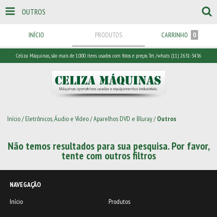
OUTROS
INÍCIO
PRODUTOS
CARRINHO
0
Celiza Máquinas, são mais de 1.000 itens usados com fotos e preços. Tel /whats (11) 2631-3436
Início
/
Eletrônicos, Áudio e Vídeo
/
Aparelhos DVD e Bluray
/
Outros
Não temos resultados para sua pesquisa. Por favor,
tente com outros filtros
NAVEGAÇÃO
Início
Produtos