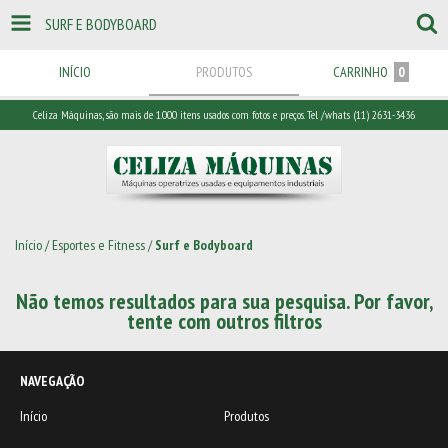
SURF E BODYBOARD
INÍCIO
PRODUTOS
CARRINHO
0
Celiza Máquinas, são mais de 1.000 itens usados com fotos e preços. Tel /whats (11) 2631-3436
Início
/
Esportes e Fitness
/
Surf e Bodyboard
Não temos resultados para sua pesquisa. Por favor,
tente com outros filtros
NAVEGAÇÃO
Início
Produtos