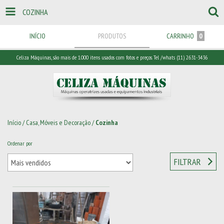
COZINHA
INÍCIO
PRODUTOS
CARRINHO
0
Celiza Máquinas, são mais de 1.000 itens usados com fotos e preços. Tel /whats (11) 2631-3436
Início
/
Casa, Móveis e Decoração
/
Cozinha
Ordenar por
FILTRAR