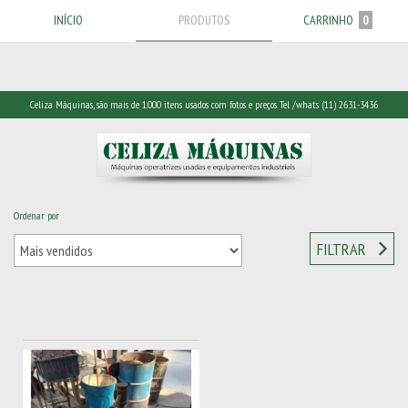
INÍCIO
PRODUTOS
CARRINHO
0
Celiza Máquinas, são mais de 1.000 itens usados com fotos e preços. Tel /whats (11) 2631-3436
Ordenar por
Início
/
Ferramentas
/
Ferramentas Manuais
/
Morsas
FILTRAR