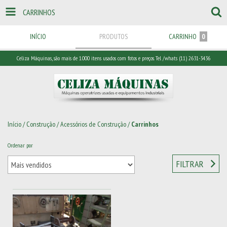
CARRINHOS
INÍCIO
PRODUTOS
CARRINHO
0
Celiza Máquinas, são mais de 1.000 itens usados com fotos e preços. Tel /whats (11) 2631-3436
Início
/
Construção
/
Acessórios de Construção
/
Carrinhos
Ordenar por
FILTRAR