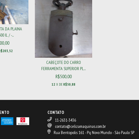
TA DA PLAINA
 IL / -...
00,00
R$203,52
CABEÇOTE DO CARRO
FERRAMENTA SUPERIOR PL...
R$500,00
12
X DE
R$50,88
MENTO
CONTATO
11-2631-3436
contato@celizamaquinas.com.br
Rua Bentopolis 161 - Pq Novo Mundo - São Paulo SP