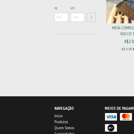
DE
ATÉ
MESA COMPLE
ROCCO 500
R$2.0
12
X DE
NAVEGAÇÃO
MEIOS DE PAGA
Início
Produtos
Quem Somos
Curiosidades